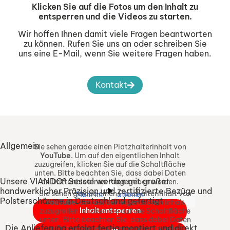
Klicken Sie auf die Fotos um den Inhalt zu
entsperren und die Videos zu starten.
Wir hoffen Ihnen damit viele Fragen beantworten
zu können. Rufen Sie uns an oder schreiben Sie
uns eine E-Mail, wenn Sie weitere Fragen haben.
Kontakt
Allgemein
Sie sehen gerade einen Platzhalterinhalt von
YouTube
. Um auf den eigentlichen Inhalt
zuzugreifen, klicken Sie auf die Schaltfläche
unten. Bitte beachten Sie, dass dabei Daten
Unsere VIANDO® Sessel werden mit großer
an Drittanbieter weitergegeben werden.
handwerklicher Präzision und zertifizierte Bezüge und
Sie sehen gerade einen Platzhalterinhalt von
Mehr Informationen
Polsterschäume in Deutschland gefertigt
YouTube
. Um auf den eigentlichen Inhalt
Inhalt entsperren
zuzugreifen, klicken Sie auf die Schaltfläche
unten. Bitte beachten Sie, dass dabei Daten
Die Anlieferung erfolgt fertig montiert und direkt
an Drittanbieter weitergegeben werden.