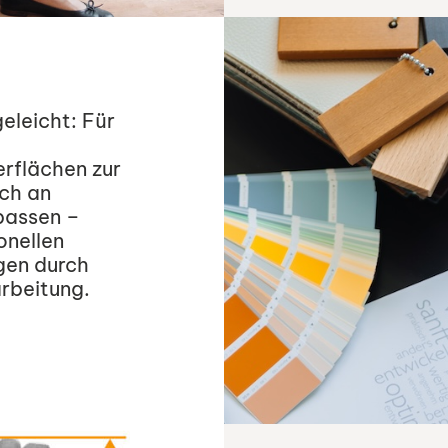
eleicht: Für
erflächen zur
sch an
passen –
onellen
gen durch
arbeitung.