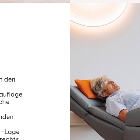
n den
ßauflage
uche
enden
 0-Lage
rechts