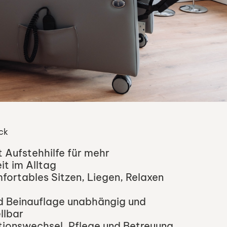
ick
t Aufstehhilfe für mehr
it im Alltag
fortables Sitzen, Liegen, Relaxen
d Beinauflage unabhängig und
llbar
itionswechsel, Pflege und Betreuung