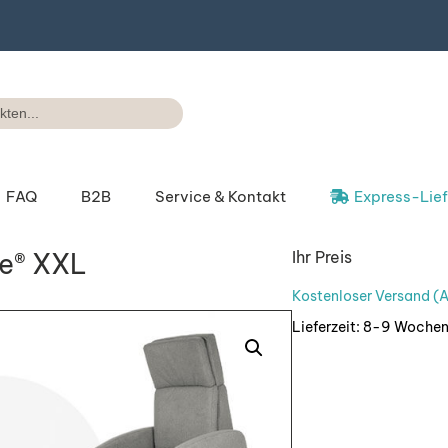
FAQ
B2B
Service & Kontakt
Express-Lie
ge® XXL
Ihr Preis
k
Funktionen
Kostenlose Beratung
Muskelschwäche
Liefer
Kostenloser Versand (A
Vorteile
Rückruf-Service
Parkinson
Expres
Lieferzeit:
8-9 Woche
Modell-Vergleich
Showroom &
Schlaganfall
Ablauf
Probesitzen
Bezugsmaterial
Demenz – Alzheimer
ssen
Videos