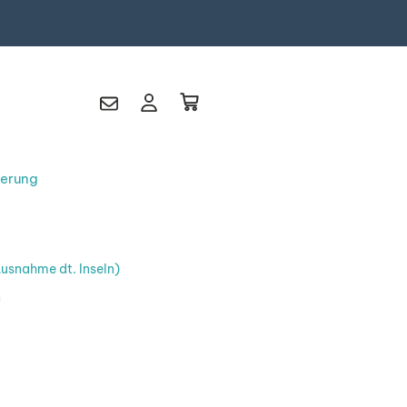
ferung
ung
Garantie
usnahme dt. Inseln)
s
Downloads
n