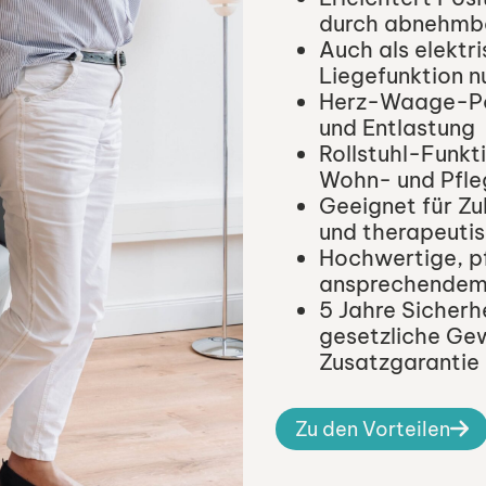
durch abnehmb
Auch als elektr
Liegefunktion n
Herz-Waage-Pos
und Entlastung
Rollstuhl-Funkt
Wohn- und Pfle
Geeignet für Zu
und therapeuti
Hochwertige, p
ansprechendem
5 Jahre Sicherh
gesetzliche Gew
Zusatzgarantie
Zu den Vorteilen