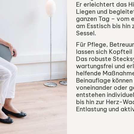
Er erleichtert das 
Liegen und begleite
ganzen Tag – vom e
am Esstisch bis hin
Sessel.
Für Pflege, Betreu
lassen sich Kopftei
Das robuste Stecksy
wartungsfrei und er
helfende Maßnahme
Beinauflage können
voneinander oder g
entstehen individue
bis hin zur Herz-W
Entlastung und akti