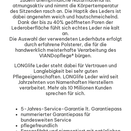
zudem unempfindliche Naturmaterial ist
atmungsaktiv und nimmt die Körpertemperatur
des Sitzenden rasch an. Die Haptik des Leders ist
dabei angenehm weich und hautschmeichelnd.
Dank der bis zu 40% geöffneten Poren der
Lederoberfläche fühlt sich echtes Leder nie kalt
an.
Die Auswahl der verwendeten Lederhäute erfolgt
durch erfahrene Polsterer, die für die
handwerklich meisterhafte Verarbeitung des
VIANDopflege® bürgen.
LONGlife Leder steht dabei für Vertrauen und
Langlebigkeit bei sehr guten
Pflegeeigenschaften. LONGlife Leder wird seit
Jahrzehnten von Namenhaften Herstellern
verarbeitet. Mehr als 10 Millionen Kunden
sprechen für sich.
5-Jahres-Service-Garantie lt. Garantiepass
nummerierter Garantiepass für
bundesweiten Service
pflegefreundlich
Fassgefärbt und pigmentiert mit natürlichen