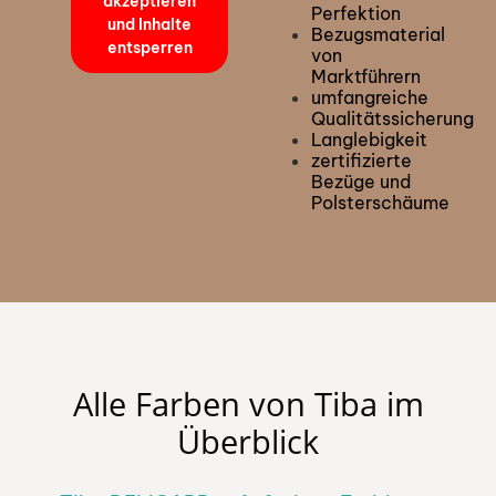
akzeptieren
Perfektion
und Inhalte
Bezugsmaterial
entsperren
von
Marktführern
umfangreiche
Qualitätssicherung
Langlebigkeit
zertifizierte
Bezüge und
Polsterschäume
Alle Farben von Tiba im
Überblick