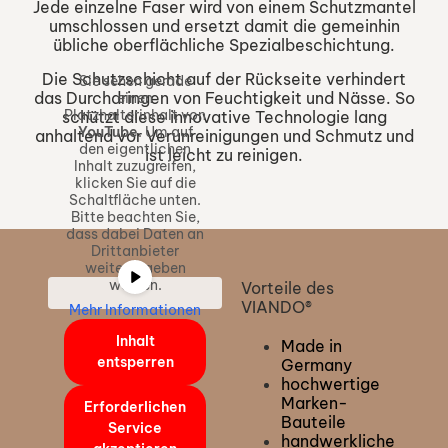
Jede einzelne Faser wird von einem Schutzmantel
umschlossen und ersetzt damit die gemeinhin
übliche oberflächliche Spezialbeschichtung.
Die Schutzschicht auf der Rückseite verhindert
Sie sehen gerade
das Durchdringen von Feuchtigkeit und Nässe. So
einen
Platzhalterinhalt von
schützt diese innovative Technologie lang
YouTube
. Um auf
anhaltend vor Verunreinigungen und Schmutz und
den eigentlichen
ist leicht zu reinigen.
Inhalt zuzugreifen,
klicken Sie auf die
Schaltfläche unten.
Bitte beachten Sie,
dass dabei Daten an
Drittanbieter
weitergegeben
werden.
Vorteile des
VIANDO®​
Mehr Informationen
Inhalt
Made in
entsperren
Germany
hochwertige
Marken-
Erforderlichen
Bauteile
Service
handwerkliche