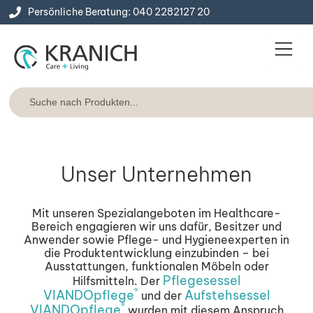
Persönliche Beratung: 040 2282127 20
Service & Konta
Express-Lie
Unser Unternehmen
Mit unseren Spezialangeboten im Healthcare-
Bereich engagieren wir uns dafür, Besitzer und
Anwender sowie Pflege- und Hygieneexperten in
die Produktentwicklung einzubinden – bei
Ausstattungen, funktionalen Möbeln oder
Pflegesessel
Hilfsmitteln. Der
®
VIANDOpflege
Aufstehsessel
und der
®
VIANDOpflege
wurden mit diesem Anspruch