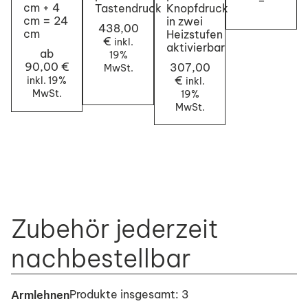
–
cm + 4
Tastendruck
Knopfdruck
cm = 24
in zwei
438,00
cm
Heizstufen
€
inkl.
aktivierbar
ab
19%
90,00 €
307,00
MwSt.
€
inkl. 19%
inkl.
MwSt.
19%
MwSt.
Zubehör jederzeit
nachbestellbar
Produkte insgesamt: 3
Armlehnen