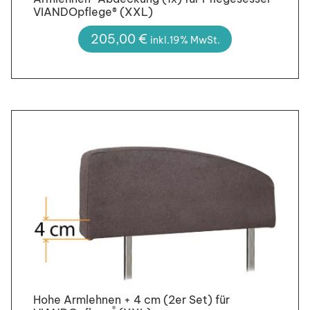
VIANDOpflege® (XXL)
205,00
€
inkl.19% MwSt.
Hohe Armlehnen + 4 cm (2er Set) für
®