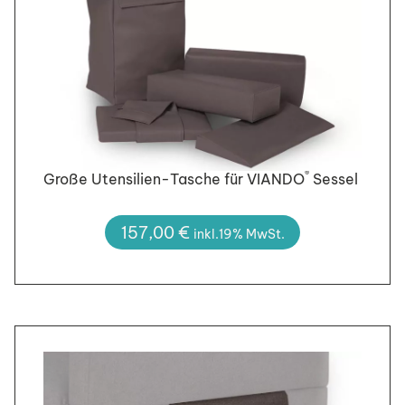
®
Große Utensilien-Tasche für VIANDO
Sessel
157,00
€
inkl.19% MwSt.