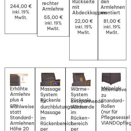
Rückseite
den
rechter
244,00 €
mit
Armlehnen
Armlehne
inkl. 19%
Abdeckkappen
montiert
55,00 €
MwSt.
22,00 €
81,00 €
inkl. 19%
inkl. 19%
inkl. 19%
MwSt.
MwSt.
MwSt.
Möbelgleiter
Erhöhte
Massage-
Wärme-
Alternative
Armlehnen
System
System
zu
plus 4
Rückenlehne
Rückenlehne
Standard-
für
entspannende
cm
Rollen
wahlweise
durchblutungsfördernde
Wärme
(nur für
statt
Massage
im
Pflegesessel
Standard-
im
Rücken-
VIANDOpfle
Armlehnen
Rückenbereich
bereich
Höhe 20
per
per