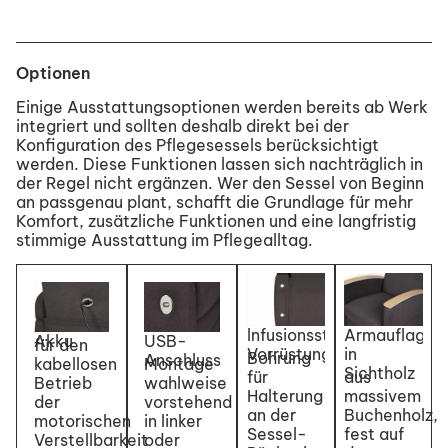
Optionen
Einige Ausstattungsoptionen werden bereits ab Werk
integriert und sollten deshalb direkt bei der
Konfiguration des Pflegesessels berücksichtigt
werden. Diese Funktionen lassen sich nachträglich in
der Regel nicht ergänzen. Wer den Sessel von Beginn
an passgenau plant, schafft die Grundlage für mehr
Komfort, zusätzliche Funktionen und eine langfristig
stimmige Ausstattung im Pflegealltag.
lnfusionsständer
Armauflagen
Akku
USB-
für den
Vorrüstung
in
Bohrung
Anschluss
kabellosen
Montage
Sichtholz
für
aus
Betrieb
wahlweise
Halterung
massivem
der
vorstehend
an der
Buchenholz,
motorischen
in linker
Sessel-
fest auf
Verstellbarkeit
oder