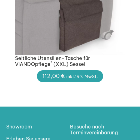
Seitliche Utensilien-Tasche für
®
VIANDOpflege
(XXL) Sessel
112,00
€
inkl.19% MwSt.
Showroom
Besuche nach
Terminvereinbarung
Erleben Sie unsere