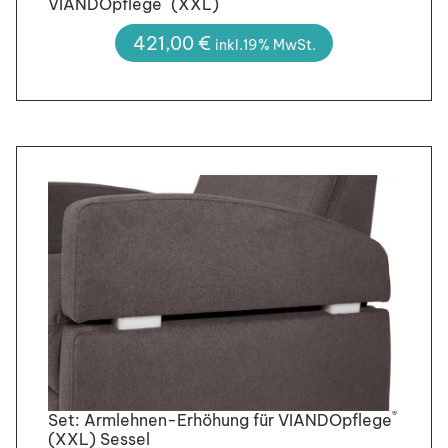
VIANDOpflege
(XXL)
421,00
€
inkl.19% MwSt.
®
Set: Armlehnen-Erhöhung für VIANDOpflege
(XXL) Sessel