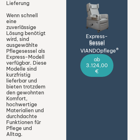
Lieferung
Wenn schnell
eine
zuverlässige
Lösung benötigt
Express-
wird, sind
Sessel
Sessel
ausgewählte
®
VIANDOpflege
Pflegesessel als
Express-Modell
ab
verfügbar. Diese
3.124,00
Modelle sind
€
kurzfristig
lieferbar und
bieten trotzdem
den gewohnten
Komfort,
hochwertige
Materialien und
durchdachte
Funktionen für
Pflege und
Alltag.