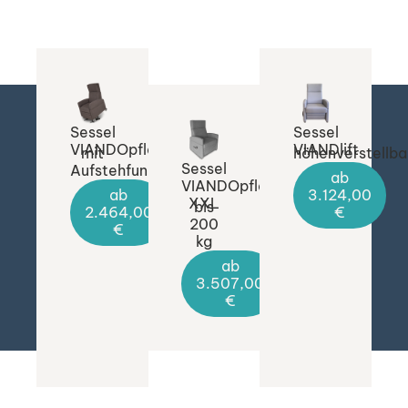
Sessel
Sessel
VIANDOpflege®
VIANDlift
mit
höhenverstellba
Sessel
Aufstehfunktion
ab
VIANDOpflege®
ab
3.124,00
XXL
bis
2.464,00
€
200
€
kg
ab
3.507,00
€