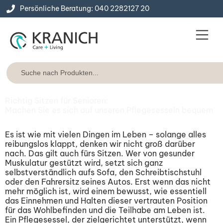
Persönliche Beratung: 040 2282127 20
Service & Konta
Express-Lie
Richtig Sitzen für Senioren:
Machen Sie es sich auf unseren Pflegesesseln bequem
Es ist wie mit vielen Dingen im Leben – solange alles
reibungslos klappt, denken wir nicht groß darüber
nach. Das gilt auch fürs Sitzen. Wer von gesunder
Muskulatur gestützt wird, setzt sich ganz
selbstverständlich aufs Sofa, den Schreibtischstuhl
oder den Fahrersitz seines Autos. Erst wenn das nicht
mehr möglich ist, wird einem bewusst, wie essentiell
das Einnehmen und Halten dieser vertrauten Position
für das Wohlbefinden und die Teilhabe am Leben ist.
Ein Pflegesessel, der zielgerichtet unterstützt, wenn