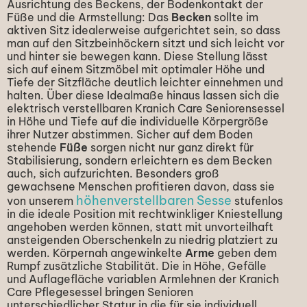
Ausrichtung des Beckens, der Bodenkontakt der
Füße und die Armstellung:
Das
Becken
sollte im
aktiven Sitz idealerweise aufgerichtet sein, so dass
man auf den Sitzbeinhöckern sitzt und sich leicht vor
und hinter sie bewegen kann. Diese Stellung lässt
sich auf einem Sitzmöbel mit optimaler Höhe und
Tiefe der Sitzfläche deutlich leichter einnehmen und
halten. Über diese Idealmaße hinaus lassen sich die
elektrisch verstellbaren Kranich Care Seniorensessel
in Höhe und Tiefe auf die individuelle Körpergröße
ihrer Nutzer abstimmen.
Sicher auf dem Boden
stehende
Füße
sorgen nicht nur ganz direkt für
Stabilisierung, sondern erleichtern es dem Becken
auch, sich aufzurichten. Besonders groß
gewachsene Menschen profitieren davon, dass sie
höhenverstellbaren Sesse
von unserem
stufenlos
in die ideale Position mit rechtwinkliger Kniestellung
angehoben werden können, statt mit unvorteilhaft
ansteigenden Oberschenkeln zu niedrig platziert zu
werden.
Körpernah angewinkelte
Arme
geben dem
Rumpf zusätzliche Stabilität. Die in Höhe, Gefälle
und Auflagefläche variablen Armlehnen der Kranich
Care Pflegesessel bringen Senioren
unterschiedlicher Statur in die für sie individuell